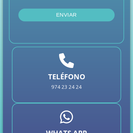
ENVIAR
TELÉFONO
974 23 24 24
WHATS APP