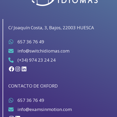
C/ Joaquín Costa, 3, Bajos, 22003 HUESCA
657 36 76 49
info@switchidiomas.com
(+34) 974 23 24 24
Facebook
Instagram
LinkedIn
CONTACTO DE OXFORD
657 36 76 49
info@examsinmotion.com