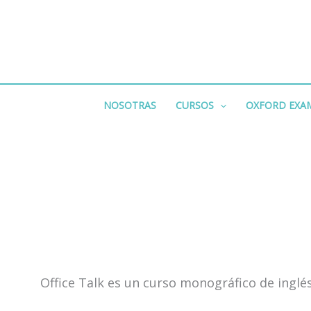
Ir
al
contenido
NOSOTRAS
CURSOS
OXFORD EXA
Office Talk es un curso monográfico de inglé