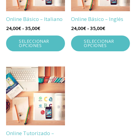
Online Básico – Italiano
Online Básico – Inglés
Rango
Rango
24,00
€
-
35,00
€
24,00
€
-
35,00
€
de
de
Este
Es
precios:
precios:
SELECCIONAR
SELECCIONAR
producto
pr
desde
desde
OPCIONES
OPCIONES
24,00€
24,00€
tiene
ti
hasta
hasta
múltiples
mú
35,00€
35,00€
variantes.
va
Las
La
opciones
op
se
se
pueden
pu
elegir
el
en
en
la
la
página
pá
Online Tutorizado –
de
de