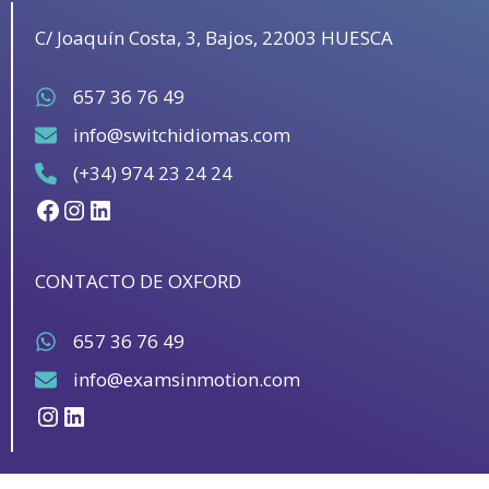
C/ Joaquín Costa, 3, Bajos, 22003 HUESCA
657 36 76 49
info@switchidiomas.com
(+34) 974 23 24 24
Facebook
Instagram
LinkedIn
CONTACTO DE OXFORD
657 36 76 49
info@examsinmotion.com
Instagram
LinkedIn